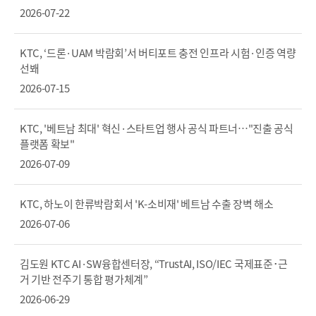
2026-07-22
KTC, ‘드론·UAM 박람회’서 버티포트 충전 인프라 시험·인증 역량
선봬
2026-07-15
KTC, '베트남 최대' 혁신·스타트업 행사 공식 파트너…"진출 공식
플랫폼 확보"
2026-07-09
KTC, 하노이 한류박람회서 'K-소비재' 베트남 수출 장벽 해소
2026-07-06
김도원 KTC AI·SW융합센터장, “TrustAI, ISO/IEC 국제표준･근
거 기반 전주기 통합 평가체계”
2026-06-29