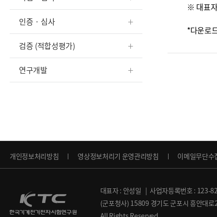
※ 대표자
인증 · 심사
*다운로드
검증 (적합성평가)
연구개발
개인정보처리방침
영상정보처리기 운영관리방침
이메일무단수
대표자 : 안성일 | 사업자등록번호 : 123-82
(군포청사) 15809 경기도 군포시 흥안대로27번
All Rights Reserved.