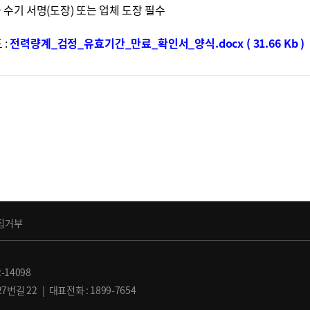
 수기 서명(도장) 또는 업체 도장 필수
 :
전력량계_검정_유효기간_만료_확인서_양식.docx ( 31.66 Kb )
집거부
-14098
길 22 | 대표전화 : 1899-7654