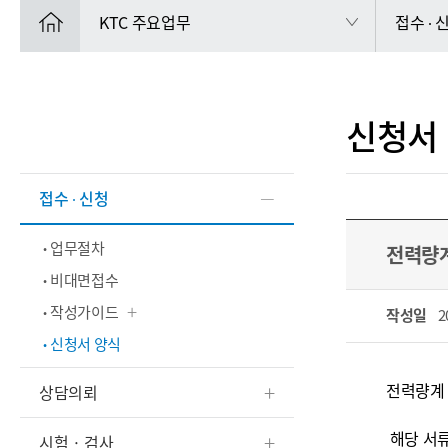
KTC 주요업무
접수 ∙ 
신청서
접수 ∙ 신청
업무절차
전력량계
비대면접수
작성가이드
작성일
2
신청서 양식
전력량계 
상담의뢰
해당 서류
시험 · 검사