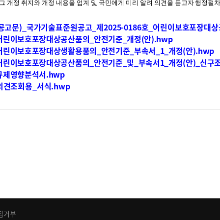
그 개정 취지와 개정 내용을 업계 및 국민에게 미리 알려 의견을
듣고자 행정절차
(공고문)_국가기술표준원공고_제2025-0186호_어린이보호포장대
.어린이보호포장대상공산품의_안전기준_개정(안).hwp
.어린이보호포장대상생활용품의_안전기준_부속서_1_개정(안).hwp
.어린이보호포장대상공산품의_안전기준_및_부속서1_개정(안)_신구조
.규제영향분석서.hwp
.의견조회용_서식.hwp
집거부