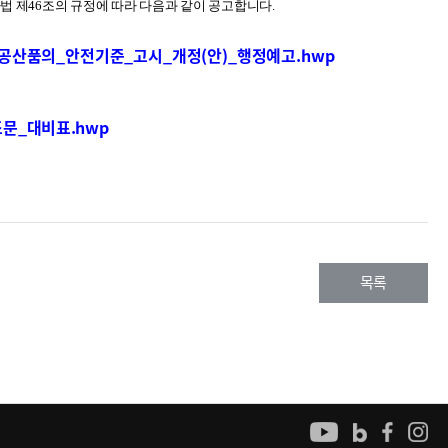
법 제46조의 규정에 따라 다음과 같이 공고합니다.
상공산품의_안전기준_고시_개정(안)_행정예고.hwp
문_대비표.hwp
목록