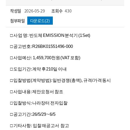
작성일
2026-05-29
조회수
430
첨부파일
다운로드(2)
□ 사 업 명: 반도체 EMISSION 분석기 (1 Set)
□ 공고번호: R26BK01551496-000
□ 사업예산: 1,459,700천원 (VAT 포함)
□ 도입기간: 계약 후 210일 이내
□ 입찰방법(계약방법): 일반경쟁(총액), 규격/가격 동시
□ 사업내용: 제안요청서 참조
□ 입찰방식: 나라장터 전자입찰
□ 공고기간: 26/5/29 ~ 6/5
□ 기타사항: 입찰 재공고서 참고