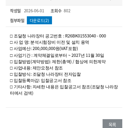
작성일
2026-06-01
조회수
802
첨부파일
다운로드(2)
: R26BK01553040 - 000
□
조달청 나라장터 공고번호
:
□
사 업 명
분석시험장비 이전 및 설치 용역
: 200,000,000
(VAT
)
□
사업예산
원
포함
:
~ 2027
11
30
□
사업기간
계약체결일로부터
년
월
일
(
):
(
) /
□
입찰방법
계약방법
제한
총액
협상에 의한계약
:
□
사업내용
제안요청서 참조
:
□
입찰방식
조달청 나라장터 전자입찰
:
□
입찰등록마감
입찰공고서 참조
:
(
□
기타사항
자세한 내용은 입찰공고서 참조
조달청 나라장
)
터에서 검색
목록